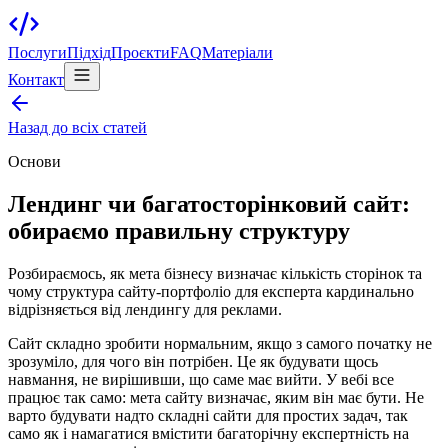
Послуги
Підхід
Проєкти
FAQ
Матеріали
Контакт
Назад до всіх статей
Основи
Лендинг чи багатосторінковий сайт:
обираємо правильну структуру
Розбираємось, як мета бізнесу визначає кількість сторінок та
чому структура сайту-портфоліо для експерта кардинально
відрізняється від лендингу для реклами.
Сайт складно зробити нормальним, якщо з самого початку не
зрозуміло, для чого він потрібен. Це як будувати щось
навмання, не вирішивши, що саме має вийти. У вебі все
працює так само: мета сайту визначає, яким він має бути. Не
варто будувати надто складні сайти для простих задач, так
само як і намагатися вмістити багаторічну експертність на