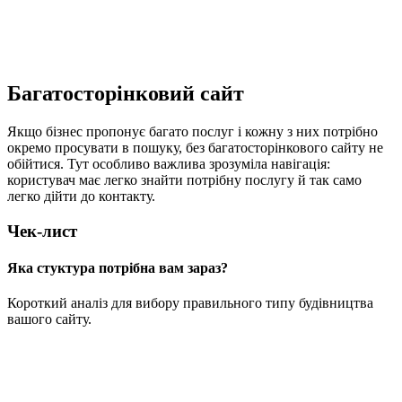
Чому для експерта важливо мати власну платформу, а не
просто мультипосилання?
Багатосторінковий сайт
Якщо бізнес пропонує багато послуг і кожну з них потрібно
окремо просувати в пошуку, без багатосторінкового сайту не
обійтися. Тут особливо важлива зрозуміла навігація:
користувач має легко знайти потрібну послугу й так само
легко дійти до контакту.
Чек-лист
Яка стуктура потрібна вам зараз?
Короткий аналіз для вибору правильного типу будівництва
вашого сайту.