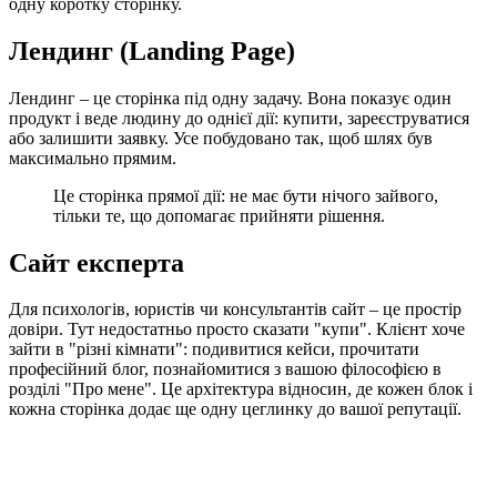
одну коротку сторінку.
Лендинг (Landing Page)
Лендинг – це сторінка під одну задачу. Вона показує один
продукт і веде людину до однієї дії: купити, зареєструватися
або залишити заявку. Усе побудовано так, щоб шлях був
максимально прямим.
Це сторінка прямої дії: не має бути нічого зайвого,
тільки те, що допомагає прийняти рішення.
Сайт експерта
Для психологів, юристів чи консультантів сайт – це простір
довіри. Тут недостатньо просто сказати "купи". Клієнт хоче
зайти в "різні кімнати": подивитися кейси, прочитати
професійний блог, познайомитися з вашою філософією в
розділі "Про мене". Це архітектура відносин, де кожен блок і
кожна сторінка додає ще одну цеглинку до вашої репутації.
Контекст