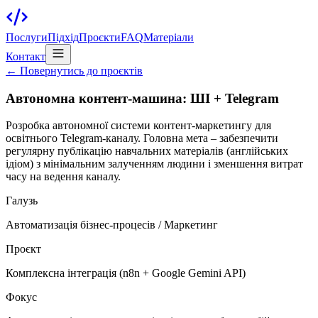
Послуги
Підхід
Проєкти
FAQ
Матеріали
Контакт
← Повернутись до проєктів
Автономна контент-машина: ШІ + Telegram
Розробка автономної системи контент-маркетингу для
освітнього Telegram-каналу. Головна мета – забезпечити
регулярну публікацію навчальних матеріалів (англійських
ідіом) з мінімальним залученням людини і зменшення витрат
часу на ведення каналу.
Галузь
Автоматизація бізнес-процесів / Маркетинг
Проєкт
Комплексна інтеграція (n8n + Google Gemini API)
Фокус