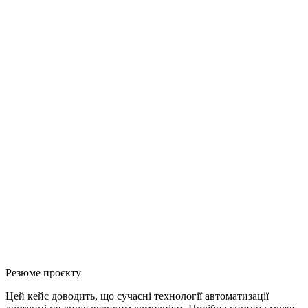
0
1
Економія часу
Близько 30 годин на місяць
0
2
Людський фактор
Виключено помилки чи пропуски публікацій
Резюме проєкту
Цей кейс доводить, що сучасні технології автоматизації