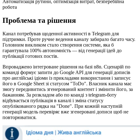
Автоматизація рутини, оптимізація витрат, безперебійна
робота
Проблема та рішення
Канал потребував щоденної активності в Telegram для
підтримки. Проте ручне ведення каналу забирало багато часу.
Головним викликом стало створення системи, яка б
гарантувала 100% автономність — від генерації ідей до
публікації готових постів.
Впроваджено інтегроване рішення на базі n8n. Сценарій по
команді формує запити до Google API для генерації дописів
про англійські ідіоми із прикладами використання і записує
його в Google Sheet зі статусом "ToDo". Власник канала має
змогу передивитись згенерований контент і змінити його, за
бажанням. За розкладом або по коанді з telegram-боту
відбувається публікація в каналі і зміна статусу
опублікованого рядка на "Done". При кожній наступній
генерації модель перевіряє вже згенеровані дописи щоб не
повторюватися.