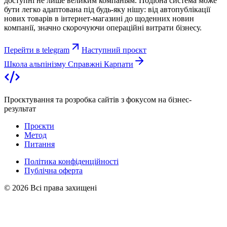
доступні не лише великим компаніям. Подібна система може
бути легко адаптована під будь-яку нішу: від автопублікації
нових товарів в інтернет-магазині до щоденних новин
компанії, значно скорочуючи операційні витрати бізнесу.
Перейти в telegram
Наступний проєкт
Школа альпінізму Справжні Карпати
Проєктування та розробка сайтів з фокусом на бізнес-
результат
Проєкти
Метод
Питання
Політика конфіденційності
Публічна оферта
©
2026
Всі права захищені